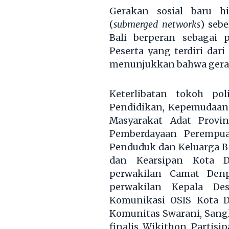
Gerakan sosial baru h
(
submerged networks
) seb
Bali berperan sebagai 
Peserta yang terdiri dar
menunjukkan bahwa geraka
Keterlibatan tokoh pol
Pendidikan, Kepemudaan 
Masyarakat Adat Provin
Pemberdayaan Perempua
Penduduk dan Keluarga B
dan Kearsipan Kota De
perwakilan Camat Denp
perwakilan Kepala De
Komunikasi OSIS Kota D
Komunitas Swarani, Sangl
finalis Wikithon Partisi