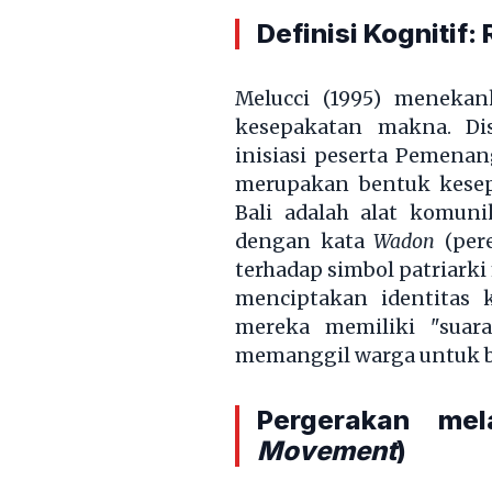
Definisi Kognitif
Melucci (1995) menekan
kesepakatan makna. D
inisiasi peserta Pemena
merupakan bentuk kesep
Bali adalah alat komun
dengan kata
Wadon
(pere
terhadap simbol patriark
menciptakan identitas 
mereka memiliki "suar
memanggil warga untuk b
Pergerakan mel
Movement
)