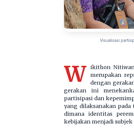
Visualisasi parti
W
ikithon Nitiwan
merupakan repr
dengan gerakan 
gerakan ini menekanka
partisipasi dan kepemimp
yang dilaksanakan pada t
dimana identitas perem
kebijakan menjadi subjek 