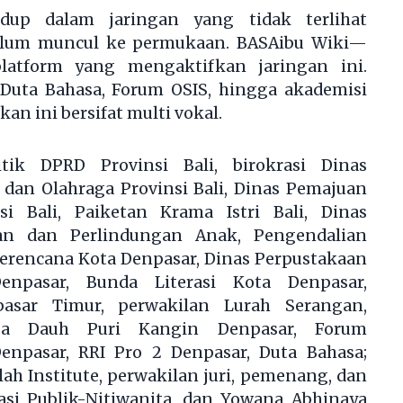
idup dalam jaringan yang tidak terlihat
elum muncul ke permukaan. BASAibu Wiki—
platform yang mengaktifkan jaringan ini.
i Duta Bahasa, Forum OSIS, hingga akademisi
n ini bersifat multi vokal.
itik DPRD Provinsi Bali, birokrasi Dinas
dan Olahraga Provinsi Bali, Dinas Pemajuan
si Bali, Paiketan Krama Istri Bali, Dinas
n dan Perlindungan Anak, Pengendalian
erencana Kota Denpasar, Dinas Perpustakaan
npasar, Bunda Literasi Kota Denpasar,
asar Timur, perwakilan Lurah Serangan,
sa Dauh Puri Kangin Denpasar, Forum
enpasar, RRI Pro 2 Denpasar, Duta Bahasa;
ah Institute, perwakilan juri, pemenang, dan
pasi Publik-Nitiwanita, dan Yowana Abhinaya