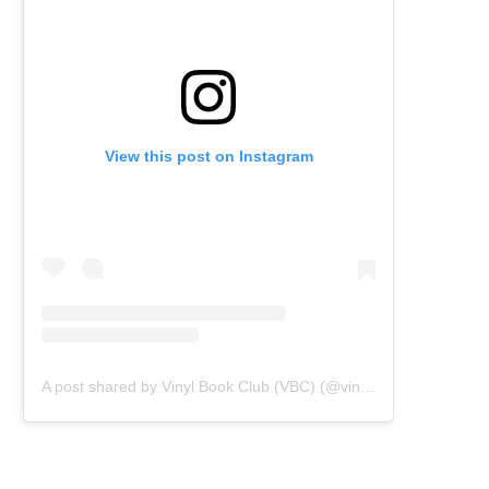
View this post on Instagram
A post shared by Vinyl Book Club (VBC) (@vinylbookclub)