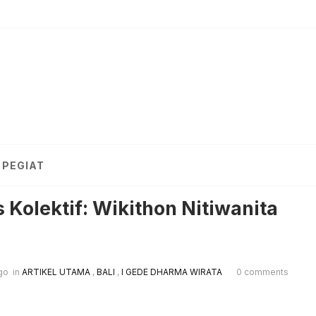
PEGIAT
s Kolektif: Wikithon Nitiwanita
go
in
ARTIKEL UTAMA
,
BALI
,
I GEDE DHARMA WIRATA
0 comments