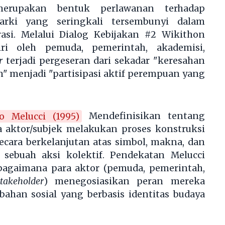
merupakan bentuk perlawanan terhadap
arki yang seringkali tersembunyi dalam
rasi. Melalui Dialog Kebijakan #2 Wikithon
iri oleh pemuda, pemerintah, akademisi,
r
terjadi pergeseran dari sekadar "keresahan
 menjadi "partisipasi aktif perempuan yang
to Melucci (1995)
Mendefinisikan tentang
a aktor/subjek melakukan proses konstruksi
secara berkelanjutan atas simbol, makna, dan
 sebuah aksi kolektif. Pendekatan Melucci
bagaimana para aktor (pemuda, pemerintah,
stakeholder
) menegosiasikan peran mereka
ahan sosial yang berbasis identitas budaya