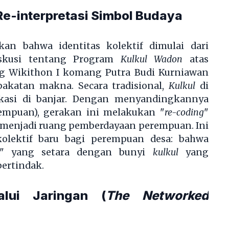
: Re-interpretasi Simbol Budaya
kan bahwa identitas kolektif dimulai dari
iskusi tentang Program
Kulkul Wadon
atas
ng Wikithon I komang Putra Budi Kurniawan
akatan makna. Secara tradisional,
Kulkul
di
ikasi di banjar. Dengan menyandingkannya
mpuan), gerakan ini melakukan "
re-coding
"
i menjadi ruang pemberdayaan perempuan. Ini
kolektif baru bagi perempuan desa: bahwa
a" yang setara dengan bunyi
kulkul
yang
ertindak.
alui Jaringan (
The Networked