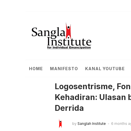
HOME
MANIFESTO
KANAL YOUTUBE
Logosentrisme, Fon
Kehadiran: Ulasan 
Derrida
by
Sanglah Institute
6 months a