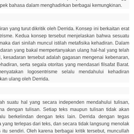
pek bahasa dalam menghadirkan berbagai kemungkinan.
an yang turut dikritik oleh Derrida. Konsep ini berkaitan erat
trisme. Kedua konsep tersebut menjelaskan bahwa sesuatu
maka dari sinilah muncul istilah metafisika kehadiran. Dalam
adaran yang bakal mempertanyakan ulang hal-hal yang telah
ikal, kesadaran tersebut adalah gagasan mengenai kebenaran,
adiran, serta segala otoritas yang mendasari filsafat Barat.
menyatakan logosentrisme selalu mendahului kehadiran
kan ulang oleh Derrida.
lah suatu hal yang secara independen mendahului tulisan,
ma dengan tulisan. Setiap teks maupun tulisan tidak akan
elalu berkelindan dengan teks lain. Derrida dengan tegas
ang terlepas dari teks, dan secara tidak langsung menolak
itu sendiri.
Oleh karena berbagai kritik tersebut, muncullah