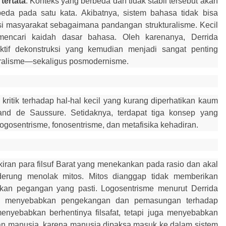
tertata
. Konteks yang berbeda dan tidak stabil tersebut akan
da pada satu kata. Akibatnya, sistem bahasa tidak bisa
i masyarakat sebagaimana pandangan strukturalisme. Kecil
encari kaidah dasar bahasa. Oleh karenanya, Derrida
ktif dekonstruksi yang kemudian menjadi sangat penting
uralisme—sekaligus posmodernisme.
kritik terhadap hal-hal kecil yang kurang diperhatikan kaum
inand de Saussure. Setidaknya, terdapat tiga konsep yang
 logosentrisme, fonosentrisme, dan metafisika kehadiran.
iran para filsuf Barat yang menekankan pada rasio dan akal
nderung menolak mitos. Mitos dianggap tidak memberikan
ikan pegangan yang pasti. Logosentrisme menurut Derrida
ng menyebabkan pengekangan dan pemasungan terhadap
menyebabkan berhentinya filsafat, tetapi juga menyebabkan
an manusia, karena manusia dipaksa masuk ke dalam sistem