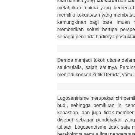
sifat bahasa yang
tak stabil
dan
tak
melahirkan makna yang berbeda-be
memiliki kekuasaan yang membatas
kemungkinan bagi para ilmuan m
memberikan solusi berupa perspe
sebagai penanda hadirnya posrukt
Derrida menjadi tokoh utama dalam 
struktrulalis, salah satunya Ferd
menjadi konsen kritik Derrida, yaitu
Logosentrisme merupakan ciri pemik
budi, sehingga pemikiran ini ce
kepastian, dan juga tidak member
disebut sebagai pendekatan ya
tulisan. Logosentrisme tidak saja 
berakhirnya semua ilmu pengetahu