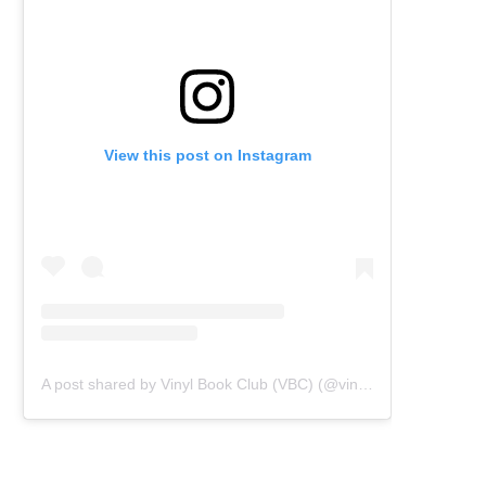
View this post on Instagram
A post shared by Vinyl Book Club (VBC) (@vinylbookclub)