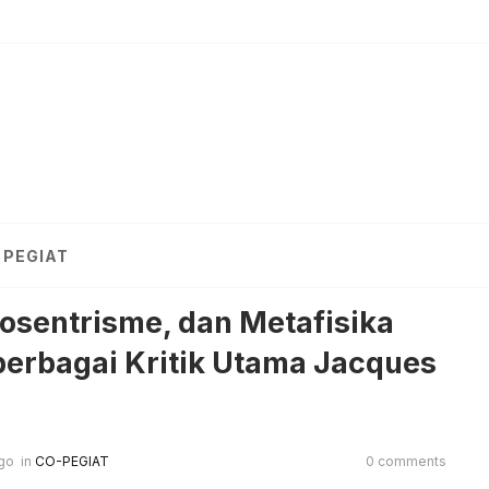
PEGIAT
osentrisme, dan Metafisika
berbagai Kritik Utama Jacques
go
in
CO-PEGIAT
0 comments