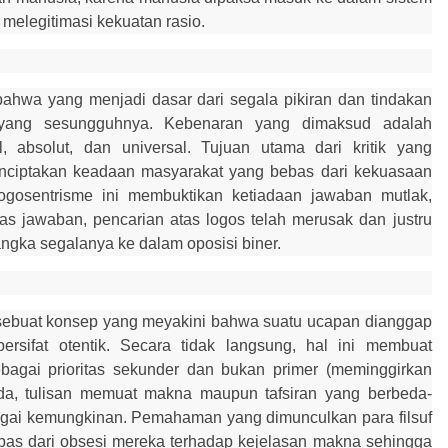
elegitimasi kekuatan rasio.
ahwa yang menjadi dasar dari segala pikiran dan tindakan
n yang sesungguhnya. Kebenaran yang dimaksud adalah
 absolut, dan universal. Tujuan utama dari kritik yang
enciptakan keadaan masyarakat yang bebas dari kekuasaan
s logosentrisme ini membuktikan ketiadaan jawaban mutlak,
as jawaban, pencarian atas logos telah merusak dan justru
ngka segalanya ke dalam oposisi biner.
 sebuat konsep yang meyakini bahwa suatu ucapan dianggap
rsifat otentik. Secara tidak langsung, hal ini membuat
agai prioritas sekunder dan bukan primer (meminggirkan
ida, tulisan memuat makna maupun tafsiran yang berbeda-
agai kemungkinan. Pemahaman yang dimunculkan para filsuf
lepas dari obsesi mereka terhadap kejelasan makna sehingga