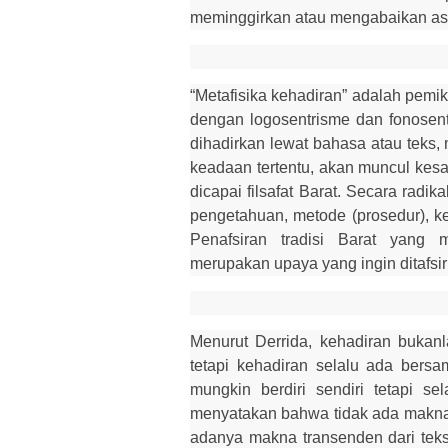
meminggirkan atau mengabaikan as
“Metafisika kehadiran” adalah pemikir
dengan logosentrisme dan fonosen
dihadirkan lewat bahasa atau teks, 
keadaan tertentu, akan muncul kes
dicapai filsafat Barat. Secara rad
pengetahuan, metode (prosedur), keh
Penafsiran tradisi Barat yang 
merupakan upaya yang ingin ditafsir
Menurut Derrida, kehadiran bukan
tetapi kehadiran selalu ada bersa
mungkin berdiri sendiri tetapi s
menyatakan bahwa tidak ada makna y
adanya makna transenden dari teks 