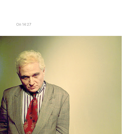
On
14:27