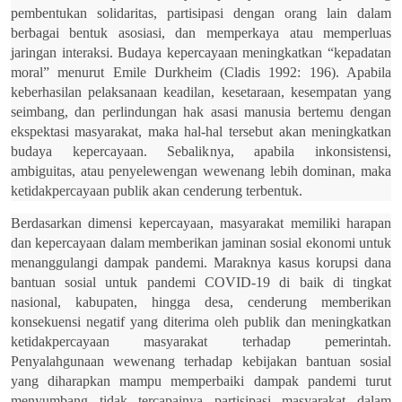
pembentukan solidaritas, partisipasi dengan orang lain dalam
berbagai bentuk asosiasi, dan memperkaya atau memperluas
jaringan interaksi. Budaya kepercayaan meningkatkan “kepadatan
moral” menurut Emile Durkheim (Cladis 1992: 196). Apabila
keberhasilan pelaksanaan keadilan, kesetaraan, kesempatan yang
seimbang, dan perlindungan hak asasi manusia bertemu dengan
ekspektasi masyarakat, maka hal-hal tersebut akan meningkatkan
budaya kepercayaan. Sebalik
nya, apabila inkonsistensi,
ambiguitas, atau penyelewengan wewenang lebih dominan, maka
ketidakpercayaan publik akan cenderung terbentuk.
Berdasarkan dimensi kepercayaan, masyarakat memiliki harapan
dan kepercayaan dalam memberikan jaminan sosial ekonomi untuk
menanggulangi dampak pandemi. Maraknya kasus korupsi dana
bantuan sosial untuk pandemi COVID-19 di baik di tingkat
nasional, kabupaten, hingga desa, cenderung memberikan
konsekuensi negatif yang diterima oleh publik dan meningkatkan
ketidakpercayaan masyarakat terhadap pemerintah.
Penyalahgunaan wewenang terhadap kebijakan bantuan sosial
yang diharapkan mampu memperbaiki dampak pandemi turut
menyumbang tidak tercapainya partisipasi masyarakat dalam