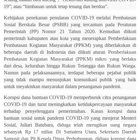
19”; atau “himbauan untuk tetap tenang dan berdoa”.
Kebijakan penekanan penularan COVID-19 melalui Pembatasan
Sosial Berskala Besar (PSBB) yang tercantum pada Peraturan
Pemerintah (PP) Nomor 21 Tahun 2020. Kemudian diikuti
pemerintah kabupaten atau kota yang menerapkan Pemberlakuan
Pembatasan Kegiatan Masyarakat (PPKM) yang diberlakukan di
beberapa daerah di Indonesia dan diikuti aturan
Pemberlakuan
Pembatasan Kegiatan Masyarakat (PPKM) mikro yang berlaku
dari desa, kelurahan hingga Rukun Tetangga dan Rukun Warga.
Namun pada pelaksanaannya, terdapat beberapa pejabat publik
yang tidak mampu menunjukan komunikasi publik yang baik
untuk meyakinkan masyarakat dalam penanganan pandemi.
Korupsi dana bantuan COVID-19 memperburuk citra penanganan
COVID-19 dan turut meningkatkan ketidakpercayaan masyarakat
terhadap penyelenggara pemerintahan. Kasus korupsi dana
bantuan sosial untuk pandemi COVID-19 yang menjerat Menteri
Sosial, Juliari Batubara,
diduga telah merugikan uang negara
sebanyak Rp 17 miliar. Di Sumatera Utara, Sekretaris Daerah
Samosir dan Plt Kepala Dinas Perhubungan, diduga korupsi dana