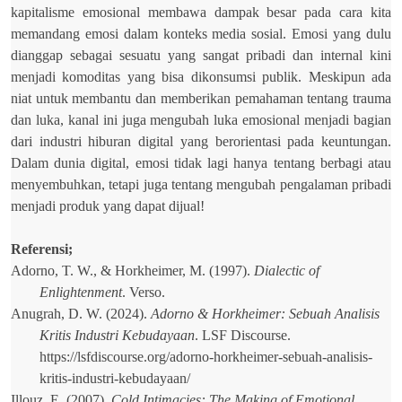
kapitalisme emosional membawa dampak besar pada cara kita
memandang emosi dalam konteks media sosial. Emosi yang dulu
dianggap sebagai sesuatu yang sangat pribadi dan internal kini
menjadi komoditas yang bisa dikonsumsi publik. Meskipun ada
niat untuk membantu dan memberikan pemahaman tentang trauma
dan luka, kanal ini juga mengubah luka emosional menjadi bagian
dari industri hiburan digital yang berorientasi pada keuntungan.
Dalam dunia digital, emosi tidak lagi hanya tentang berbagi atau
menyembuhkan, tetapi juga tentang mengubah pengalaman pribadi
menjadi produk yang dapat dijual!
Referensi;
Adorno, T. W., & Horkheimer, M. (1997).
Dialectic of
Enlightenment
. Verso.
Anugrah, D. W. (2024).
Adorno & Horkheimer: Sebuah Analisis
Kritis Industri Kebudayaan
. LSF Discourse.
https://lsfdiscourse.org/adorno-horkheimer-sebuah-analisis-
kritis-industri-kebudayaan/
Illouz, E. (2007).
Cold Intimacies: The Making of Emotional