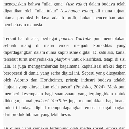
menegaskan bahwa “nilai guna” (
use value
) dalam budaya telah
digantikan oleh “nilai tukar” (
exchange value
), di mana tujuan
utama produksi budaya adalah profit, bukan pencerahan atau
pembebasan manusia.
Terkait hal di atas, berbagai
podcast YouTube
pun menciptakan
sebuah ruang di mana emosi menjadi komoditas yang
diperdagangkan dalam dunia kapitalisme digital. Di satu sisi, kanal
tersebut turut menyediakan
platform
untuk klarifikasi, tetapi di sisi
lain, ia juga menggambarkan bagaimana kapitalisasi afeksi dapat
beroperasi di dunia yang serba digital ini. Seperti yang ditegaskan
oleh Adorno dan Horkheimer, prinsip industri budaya adalah
“tujuan yang dinyatakan oleh pasar” (Prasisko, 2024). Meskipun
memberi kesempatan bagi suara-suara yang terpinggirkan untuk
didengar, kanal
podcast YouTube
juga menunjukkan bagaimana
industri budaya digital memperdagangkan emosi sebagai bagian
dari produk hiburan yang lebih besar.
Di dunia yang semakin terhubung oleh media sosial, emosi dan