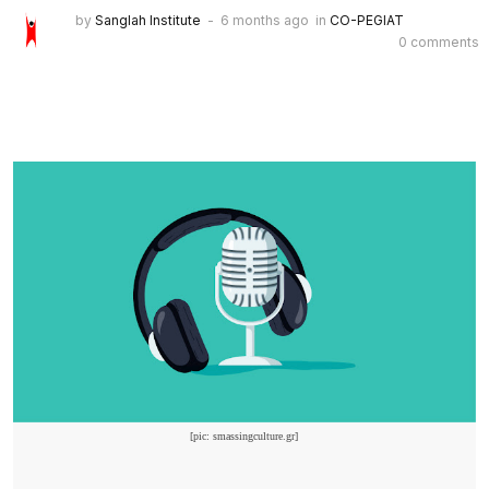
by
Sanglah Institute
6 months ago
in
CO-PEGIAT
0 comments
[pic: smassingculture.gr]