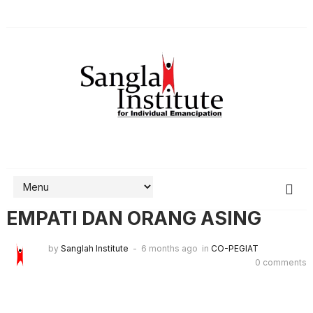
EMPATI DAN ORANG ASING
by
Sanglah Institute
6 months ago
in
CO-PEGIAT
0 comments