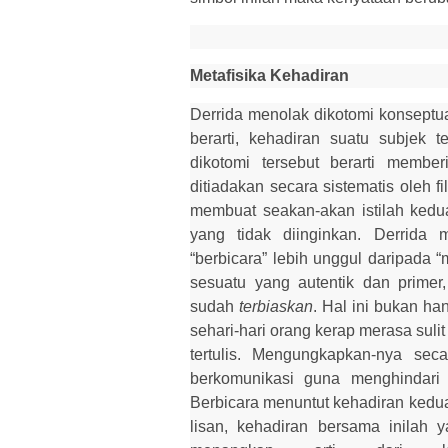
Metafisika Kehadiran
Derrida menolak dikotomi konseptua
berarti
,
kehadiran suatu subjek te
dikotomi tersebut berarti membe
ditiadakan secara sistematis oleh fi
membuat seakan-akan istilah ked
yang tidak diinginkan. Derrida 
“berbicara” lebih unggul daripada 
sesuatu yang autentik dan primer
sudah
terbiaskan
. Hal ini bukan ha
sehari-hari orang kerap merasa sul
tertulis. Mengungkapkan
-
nya seca
berkomunikasi
guna
menghindari k
Berbicara menuntut kehadiran kedua
lisan, kehadiran bersama inilah