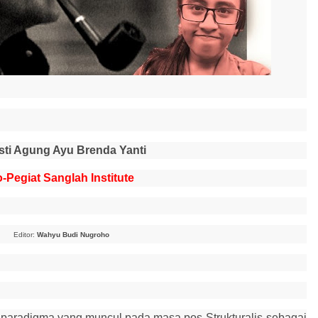
sti Agung Ayu Brenda Yanti
-Pegiat Sanglah Institute
Editor:
Wahyu Budi Nugroho
u paradigma yang muncul pada masa pos
-S
trukturalis sebagai