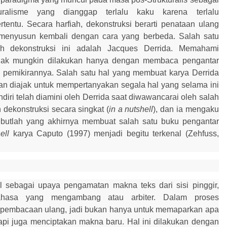
ukturalisme yang dianggap terlalu kaku karena terlalu
ertentu. Secara har
fiah
,
dekonstruksi berarti penataan ulang
menyusun
kembali
dengan cara yang berbeda. Salah satu
ah dekonstruksi ini adalah Jacques Derrida.
M
emahami
tidak mungkin dilakukan hanya dengan membaca pengantar
 pemikirannya. Salah satu hal yang membuat karya Derrida
kan diajak untuk mempertanyakan segala hal yang selama ini
endiri telah diamini oleh Derrida saat diwawancarai oleh salah
 dekonstruksi secara singkat (
in a nutshell
), dan ia mengaku
sebutlah yang akhirnya membuat salah satu buku pengantar
ell
karya
Caputo
(
1997
)
menjadi begitu terkenal (Zehfuss,
l sebagai upaya pengamatan makna teks dari sisi pinggir,
ahasa yang mengambang atau arbiter. Dalam proses
pembacaan ulang, jadi bukan hanya untuk memaparkan apa
api juga menciptakan makna baru. Hal ini dilakukan dengan