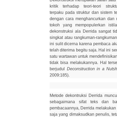
kritik terhadap teori-teori str
terpaku
pada
struktur dan sistem t
dengan cara menghancurka
n
dan 
tokoh yang mempopulerkan istil
dekonstruksi ala Derrida sangat 
singkat atau rangkuman-rangkuman
ini sulit dicerna karena pembaca a
telah diterima begitu saja. Hal ini s
satu wartawan untuk mendefinisikan
tidak bisa melakukannya. Hal ter
berjudul
Deconstruction in a Nutsh
2009:185).
Metode dekontruksi Derrida muncu
sebagaimana sifat teks dan b
pembacaannya, Derrida melakukan 
saja yang dimaksudkan penulis, tet