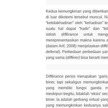
Kedua kemungkinan yang diberikan 
di
luar dikotomi tersebut muncul
“ketidakhadiran” oleh “kehadiran
”
te
suatu hal dapat “hadir” dan “ti
istilah
différance
untuk meng
merepresentasikan makna karena a
(dalam Arif, 2008) menjelaskan
diff
deferral
). Perbedaan perbedaan yan
yang sama (
différer)
bisa ber
ar
ti me
Différance
persis merupakan ‘garis 
biner, tapi sekaligus memungkinkan
yang memiliki fungsi ganda m
meski
pun
begitu, tidaklah ‘eksis’ se
biner. Ia adalah gerbang virtual ya
yang memungkinkan keduanya salin