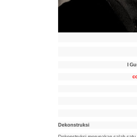
I Gu
co
Dekonstruksi
Dekonstruksi merupakan salah sat