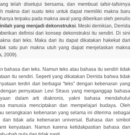
ang telah disetujui bersama
,
dan membuat tafsir-tafsirnya
h makna dari suatu teks untuk dapat memiliki makna baru
k hanya terpaku pada makna awal yang diberikan oleh penulis
nilah yang menjadi dekonstruksi
. Meski demikian, Derrida
rikan definisi dari konsep dekonstruksi itu sendiri.
Di
sini
na dari teks. Maka dari itu dapat dikatakan hakekat dari
dak satu
pun makna utuh yang dapat menjelaskan makna
a, 2009).
an bahasa dan teks. Namun teks atau bahasa i
tu
sendiri tidak
yataan itu sendiri. Seperti yang dikatakan Derrida bahwa tidak
nyataan terdiri dari berbagai “teks” dengan kebenaran yang
lan dengan pernyataan Levi Straus yang menganggap bahasa
yaan dalam arti diakronis, yakni bahasa mendahului
asa manusia menciptakan dan mempelajari budaya. Oleh
atau serangkaian kebenaran yang selama ini diterima sebagai
ks dan tidak ada kebenaran universal. Bahasa dan simbol
mi kenyataan. Namun karena ketidakpastian bahasa dan
bah-ubah
pula
dan tidak pasti.