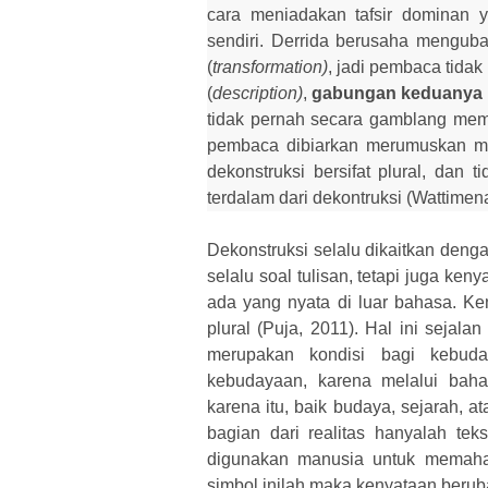
cara meniadakan tafsir dominan y
sendiri.
Derrida berusaha menguba
(
transformation)
, jadi pembaca tida
(
description)
,
gabungan keduanya i
tidak pernah secara gamblang membe
pembaca dibiarkan merumuskan mak
dekonstruksi bersifat plural
,
d
an ti
terdalam dari dekontruksi (Wattimen
Dekonstruksi selalu dikaitkan deng
selalu soal tulisan, tetapi juga ken
ada yang nyata di
luar bahasa. Ke
plural (Puja, 2011). Hal ini seja
merupakan kondisi bagi kebuda
kebudayaan, karena melalui bah
karena itu, baik budaya, sejarah, 
bagi
a
n dari realitas hanyalah te
digunakan manusia untuk memaha
simbol inilah maka kenyataan beru