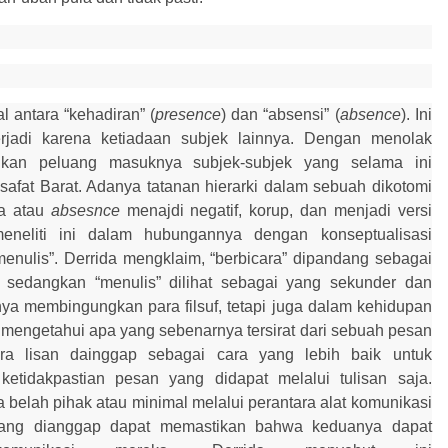
l antara “kehadiran” (
presence
) dan “absensi” (
absence
). Ini
rjadi karena ketiadaan subjek lainnya. Dengan menolak
rikan peluang masuknya subjek-subjek yang selama ini
lsafat
B
arat. Adanya tatanan hi
e
rarki dalam sebuah dikotomi
ua atau
absesnce
menajdi
negatif, korup, dan menjadi versi
meneliti ini dalam hubungannya dengan konseptualisasi
“menulis”. Derrida mengklaim, “berbicara” dipandang sebagai
, sedangkan “menulis” dilihat sebagai yang sekunder dan
nya membingungkan para filsuf, tetapi
juga dalam
kehidupan
it mengetahui apa yang
sebenarnya
tersirat dari sebuah pesan
ra lisan dainggap sebagai cara yang lebih baik untuk
etidakpastian pesan yang didapat melalui tulisan saja.
 belah pihak atau minimal melalui perantara alat komunikasi
 yang dianggap dapat memastikan bahwa keduanya dapat