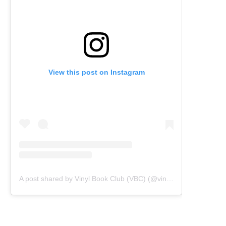
View this post on Instagram
A post shared by Vinyl Book Club (VBC) (@vinylbookclub)