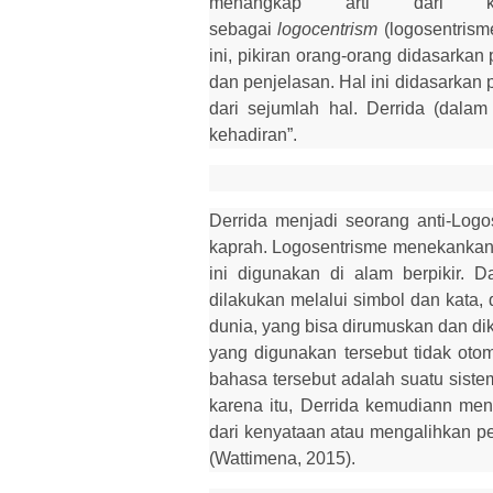
menangkap arti dari ko
sebagai
logocentrism
(logosentrism
ini
,
pikiran orang-orang didasarkan 
dan penjelasan. Hal ini didasarkan 
dari sejumlah hal. Derrida
(
dala
kehadiran”.
Derrida menjadi seorang anti-
L
ogo
kaprah. Logosentrisme menekankan
ini digunakan di alam berpikir. 
dilakukan melalui simbol dan kat
a, 
dunia, yang bisa dirumuskan dan di
yang digunakan tersebut tidak oto
bahasa tersebut adalah suatu siste
karena itu, Derrida kemudiann men
dari kenyataan atau mengalihkan pe
(Wattimena, 2015).