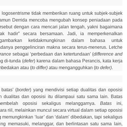
logosentrisme tidak memberikan ruang untuk subjek-subjek
. Namun Derrida mencoba mengubah konsep peniadaan pada
rsebut dengan
cara
mencari jalan tengah, yakni bagaimana
dak hadir” secara bersamaan. Jadi, ia memperkenalkan
gambarkan ketidakmungkinan dalam bahasa untuk
danya penggelinciran makna secara terus-menerus. Letche
érance
sebagai
‘perbedaan dan ketertundaan’ (
difference and
g di-tunda (
defer
) karena dalam bahasa Perancis, kata kerja
mbedakan atau (
to differ)
atau mengangguhkan (
to defer)
.
batas’ (
border
) yang mendivisi setiap dualitas dan oposisi
 dualitas dan oposisi itu dilampaui satu sama lain. Batas
embelah oposisi sekaligus melanggarnya.
Batas
ini,
cara riil, melainkan muncul secara virtual dalam setiap oposisi
ng memungkinkan ‘luar’ dan ‘dalam’ dibedakan, tapi sekaligus
g memasuki, melanggar, dan berlintasan satu sama lain,