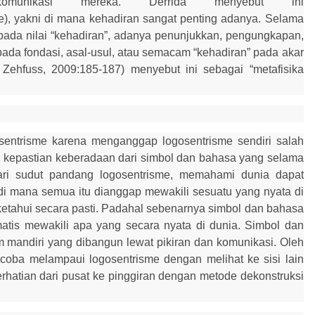
munikasi mereka. Derrida menyebut ini
e), yakni
di
mana kehadiran sangat penting adanya. Selama
pada nilai “kehadiran”, adanya penunjuk
k
an, pengungkapan,
pada fondasi, asal-usul, atau semacam “kehadiran” pada akar
m
Zehfuss, 2009:185-187) menyebut ini sebagai “metafisika
sentrisme karena menganggap logosentrisme sendiri salah
 kepastian keberadaan dari simbol dan bahasa yang selama
Dari sudut pandang logosentrisme, memahami dunia dapat
d
i
mana
semua itu dianggap
mewakili sesuatu yang nyata di
ketahui secara pasti. Padahal sebenarnya simbol dan bahasa
matis mewakili apa yang secara nyata di dunia. Simbol dan
m mandiri yang dibangun lewat pikiran dan komunikasi. Oleh
coba melampaui logosentrisme dengan melihat ke sisi lain
rhatian dari pusat ke pinggiran dengan metode dekonstruksi